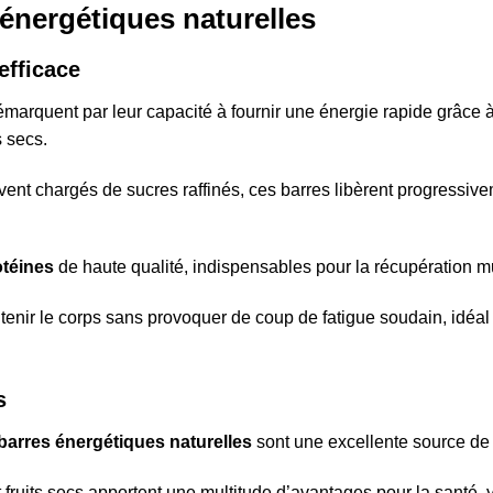
 énergétiques naturelles
efficace
marquent par leur capacité à fournir une énergie rapide grâce 
s secs.
ent chargés de sucres raffinés, ces barres libèrent progressivem
otéines
de haute qualité, indispensables pour la récupération mu
tenir le corps sans provoquer de coup de fatigue soudain, idéal
s
barres énergétiques naturelles
sont une excellente source de 
 fruits secs apportent une multitude d’avantages pour la santé, 