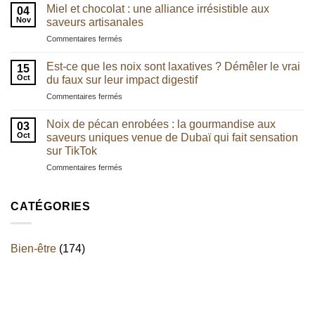
les
:
Miel et chocolat : une alliance irrésistible aux
04
chefs
quel
Nov
saveurs artisanales
utilisent
lien
sur
Commentaires fermés
de
avec
Miel
plus
l’équilibre
et
en
Est-ce que les noix sont laxatives ? Démêler le vrai
digestif
15
chocolat
plus
Oct
du faux sur leur impact digestif
?
:
la
sur
Commentaires fermés
une
noix
Est-
alliance
de
ce
irrésistible
Noix de pécan enrobées : la gourmandise aux
pécan
03
que
aux
Oct
saveurs uniques venue de Dubaï qui fait sensation
les
saveurs
sur TikTok
noix
artisanales
sur
Commentaires fermés
sont
Noix
laxatives
de
?
pécan
Démêler
CATÉGORIES
enrobées
le
:
vrai
la
du
Bien-être
(174)
gourmandise
faux
aux
sur
saveurs
leur
uniques
impact
venue
digestif
de