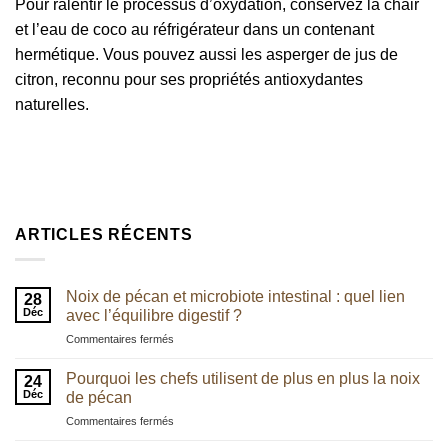
Pour ralentir le processus d’oxydation, conservez la chair
et l’eau de coco au réfrigérateur dans un contenant
hermétique. Vous pouvez aussi les asperger de jus de
citron, reconnu pour ses propriétés antioxydantes
naturelles.
ARTICLES RÉCENTS
Noix de pécan et microbiote intestinal : quel lien
28
Déc
avec l’équilibre digestif ?
sur
Commentaires fermés
Noix
de
Pourquoi les chefs utilisent de plus en plus la noix
24
pécan
Déc
de pécan
et
sur
Commentaires fermés
microbiote
Pourquoi
intestinal