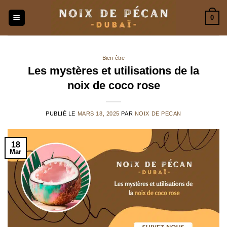
Passer
0
au
contenu
Bien-être
Les mystères et utilisations de la
noix de coco rose
PUBLIÉ LE
MARS 18, 2025
PAR
NOIX DE PECAN
18
Mar