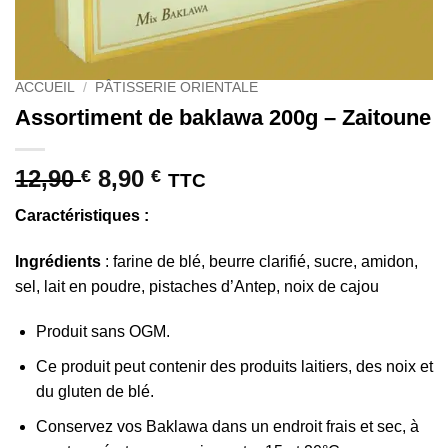
ACCUEIL
/
PÂTISSERIE ORIENTALE
Assortiment de baklawa 200g – Zaitoune
Le
Le
12,90
8,90
€
€
TTC
prix
prix
Caractéristiques :
initial
actuel
était :
est :
Ingrédients
: farine de blé, beurre clarifié, sucre, amidon,
12,90 €.
8,90 €.
sel, lait en poudre, pistaches d’Antep, noix de cajou
Produit sans OGM.
Ce produit peut contenir des produits laitiers, des noix et
du gluten de blé.
Conservez vos Baklawa dans un endroit frais et sec, à