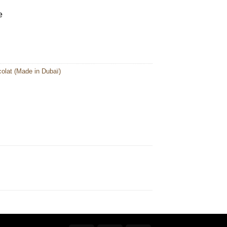
e
olat (Made in Dubaï)