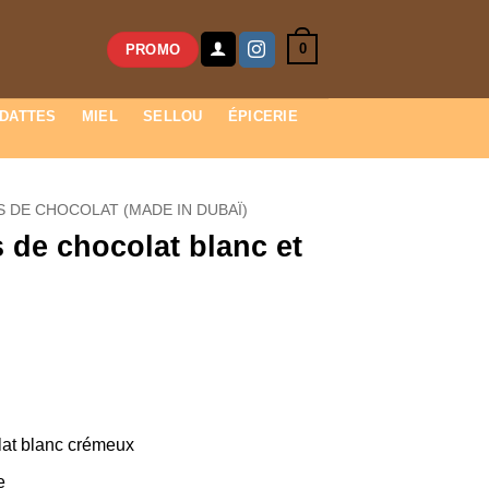
0
PROMO
DATTES
MIEL
SELLOU
ÉPICERIE
 DE CHOCOLAT (MADE IN DUBAÏ)
 de chocolat blanc et
lat blanc crémeux
e