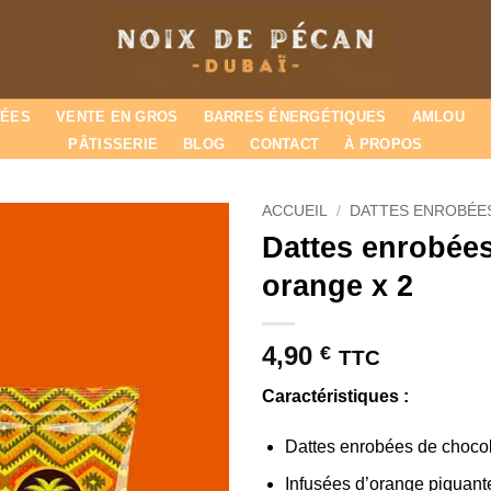
BÉES
VENTE EN GROS
BARRES ÉNERGÉTIQUES
AMLOU
PÂTISSERIE
BLOG
CONTACT
À PROPOS
ACCUEIL
/
DATTES ENROBÉES
Dattes enrobées
orange x 2
4,90
€
TTC
Caractéristiques :
Dattes enrobées de choco
Infusées d’orange piquant