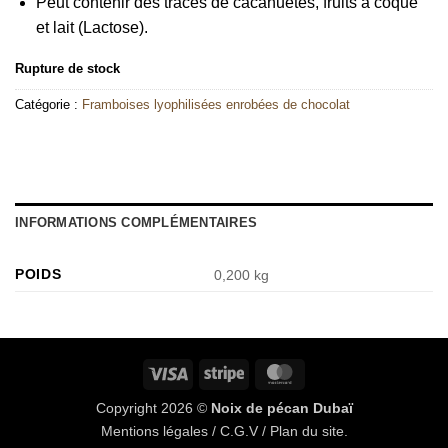
Peut contenir des traces de cacahuètes, fruits à coque
et lait (Lactose).
Rupture de stock
Catégorie :
Framboises lyophilisées enrobées de chocolat
INFORMATIONS COMPLÉMENTAIRES
POIDS
0,200 kg
Visa
Stripe
MasterCard
Copyright 2026 ©
Noix de pécan Dubaï
Mentions légales
/
C.G.V
/
Plan du site
.