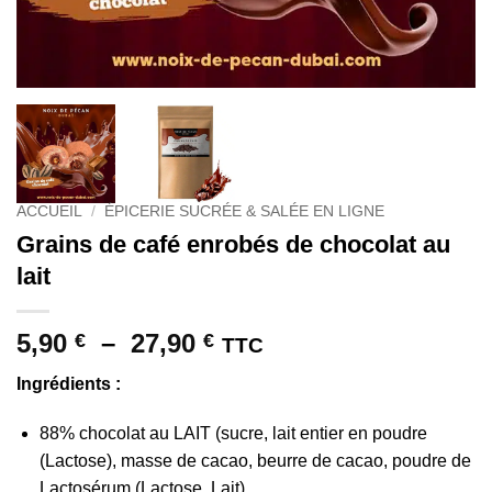
ACCUEIL
/
ÉPICERIE SUCRÉE & SALÉE EN LIGNE
Grains de café enrobés de chocolat au
lait
Plage
5,90
–
27,90
€
€
TTC
de
Ingrédients :
prix :
5,90 €
88% chocolat au LAIT (sucre, lait entier en poudre
à
(Lactose), masse de cacao, beurre de cacao, poudre de
27,90 €
Lactosérum (Lactose, Lait).