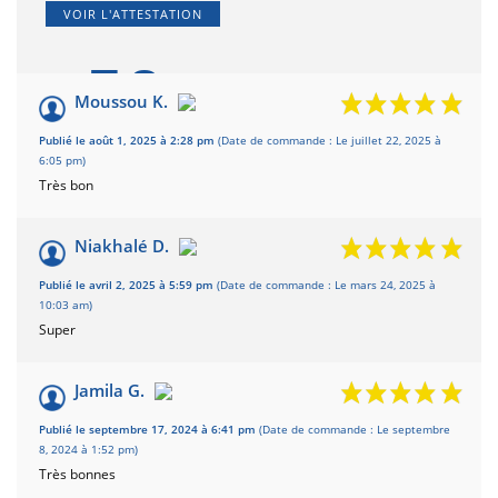
VOIR L'ATTESTATION
7.8
/10
Moussou K.
Basé sur 9 avis
Publié le août 1, 2025 à 2:28 pm
(Date de commande : Le juillet 22, 2025 à
6:05 pm)
Très bon
Niakhalé D.
Publié le avril 2, 2025 à 5:59 pm
(Date de commande : Le mars 24, 2025 à
10:03 am)
Super
Jamila G.
Publié le septembre 17, 2024 à 6:41 pm
(Date de commande : Le septembre
8, 2024 à 1:52 pm)
Très bonnes