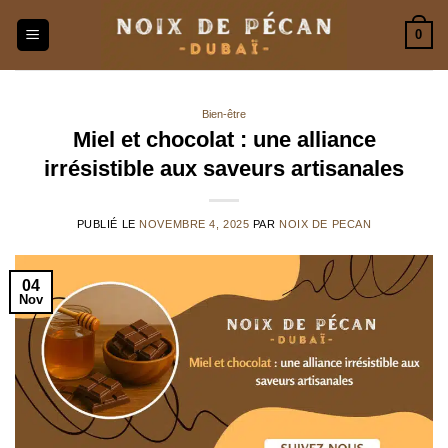
Passer
0
au
contenu
Bien-être
Miel et chocolat : une alliance
irrésistible aux saveurs artisanales
PUBLIÉ LE
NOVEMBRE 4, 2025
PAR
NOIX DE PECAN
04
Nov