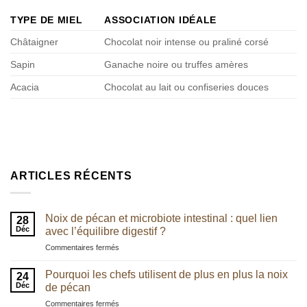
TYPE DE MIEL
ASSOCIATION IDÉALE
Châtaigner
Chocolat noir intense ou praliné corsé
Sapin
Ganache noire ou truffes amères
Acacia
Chocolat au lait ou confiseries douces
ARTICLES RÉCENTS
Noix de pécan et microbiote intestinal : quel lien
28
Déc
avec l’équilibre digestif ?
sur
Commentaires fermés
Noix
de
Pourquoi les chefs utilisent de plus en plus la noix
24
pécan
Déc
de pécan
et
sur
Commentaires fermés
microbiote