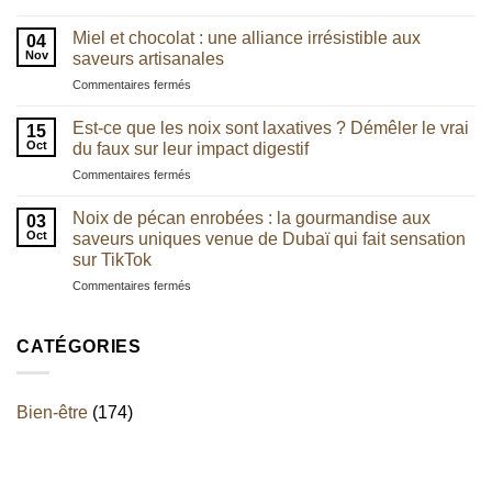
Pourquoi
intestinal
les
:
Miel et chocolat : une alliance irrésistible aux
04
chefs
quel
Nov
saveurs artisanales
utilisent
lien
sur
Commentaires fermés
de
avec
Miel
plus
l’équilibre
et
en
Est-ce que les noix sont laxatives ? Démêler le vrai
digestif
15
chocolat
plus
Oct
du faux sur leur impact digestif
?
:
la
sur
Commentaires fermés
une
noix
Est-
alliance
de
ce
irrésistible
Noix de pécan enrobées : la gourmandise aux
pécan
03
que
aux
Oct
saveurs uniques venue de Dubaï qui fait sensation
les
saveurs
sur TikTok
noix
artisanales
sur
Commentaires fermés
sont
Noix
laxatives
de
?
pécan
Démêler
CATÉGORIES
enrobées
le
:
vrai
la
du
Bien-être
(174)
gourmandise
faux
aux
sur
saveurs
leur
uniques
impact
venue
digestif