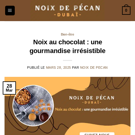
Passer
0
au
contenu
Bien-être
Noix au chocolat : une
gourmandise irrésistible
PUBLIÉ LE
MARS 28, 2025
PAR
NOIX DE PECAN
28
Mar