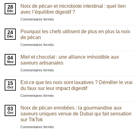
Noix de pécan et microbiote intestinal : quel lien
28
Déc
avec l’équilibre digestif ?
sur
Commentaires fermés
Noix
de
Pourquoi les chefs utilisent de plus en plus la noix
24
pécan
Déc
de pécan
et
sur
Commentaires fermés
microbiote
Pourquoi
intestinal
les
:
Miel et chocolat : une alliance irrésistible aux
04
chefs
quel
Nov
saveurs artisanales
utilisent
lien
sur
Commentaires fermés
de
avec
Miel
plus
l’équilibre
et
en
Est-ce que les noix sont laxatives ? Démêler le vrai
digestif
15
chocolat
plus
Oct
du faux sur leur impact digestif
?
:
la
sur
Commentaires fermés
une
noix
Est-
alliance
de
ce
irrésistible
Noix de pécan enrobées : la gourmandise aux
pécan
03
que
aux
Oct
saveurs uniques venue de Dubaï qui fait sensation
les
saveurs
sur TikTok
noix
artisanales
sur
Commentaires fermés
sont
Noix
laxatives
de
?