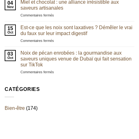
les
:
Miel et chocolat : une alliance irrésistible aux
04
chefs
quel
Nov
saveurs artisanales
utilisent
lien
sur
Commentaires fermés
de
avec
Miel
plus
l’équilibre
et
en
Est-ce que les noix sont laxatives ? Démêler le vrai
digestif
15
chocolat
plus
Oct
du faux sur leur impact digestif
?
:
la
sur
Commentaires fermés
une
noix
Est-
alliance
de
ce
irrésistible
Noix de pécan enrobées : la gourmandise aux
pécan
03
que
aux
Oct
saveurs uniques venue de Dubaï qui fait sensation
les
saveurs
sur TikTok
noix
artisanales
sur
Commentaires fermés
sont
Noix
laxatives
de
?
pécan
Démêler
CATÉGORIES
enrobées
le
:
vrai
la
du
Bien-être
(174)
gourmandise
faux
aux
sur
saveurs
leur
uniques
impact
venue
digestif
de