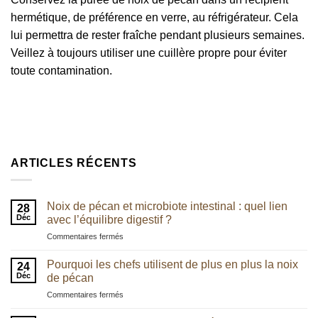
hermétique, de préférence en verre, au réfrigérateur. Cela
lui permettra de rester fraîche pendant plusieurs semaines.
Veillez à toujours utiliser une cuillère propre pour éviter
toute contamination.
ARTICLES RÉCENTS
Noix de pécan et microbiote intestinal : quel lien
28
Déc
avec l’équilibre digestif ?
sur
Commentaires fermés
Noix
de
Pourquoi les chefs utilisent de plus en plus la noix
24
pécan
Déc
de pécan
et
sur
Commentaires fermés
microbiote
Pourquoi
intestinal