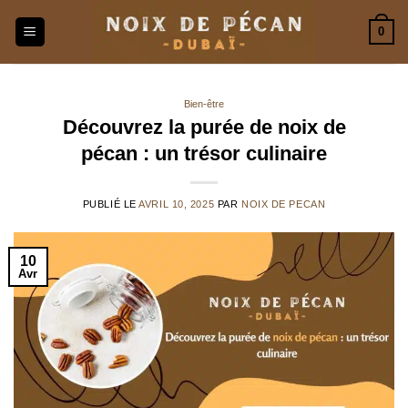
Passer
0
au
contenu
Bien-être
Découvrez la purée de noix de
pécan : un trésor culinaire
PUBLIÉ LE
AVRIL 10, 2025
PAR
NOIX DE PECAN
10
Avr