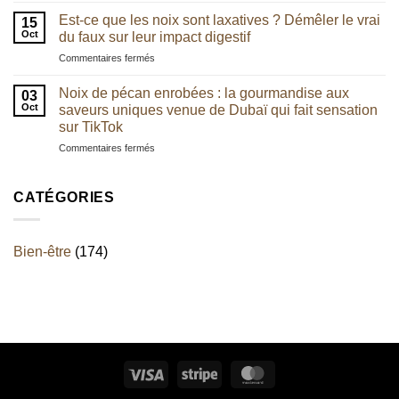
plus
l’équilibre
et
en
Est-ce que les noix sont laxatives ? Démêler le vrai
digestif
15
chocolat
plus
Oct
du faux sur leur impact digestif
?
:
la
sur
Commentaires fermés
une
noix
Est-
alliance
de
ce
irrésistible
Noix de pécan enrobées : la gourmandise aux
pécan
03
que
aux
Oct
saveurs uniques venue de Dubaï qui fait sensation
les
saveurs
sur TikTok
noix
artisanales
sur
Commentaires fermés
sont
Noix
laxatives
de
?
pécan
Démêler
CATÉGORIES
enrobées
le
:
vrai
la
du
Bien-être
(174)
gourmandise
faux
aux
sur
saveurs
leur
uniques
impact
venue
digestif
de
Dubaï
qui
Visa
Stripe
MasterCard
fait
sensation