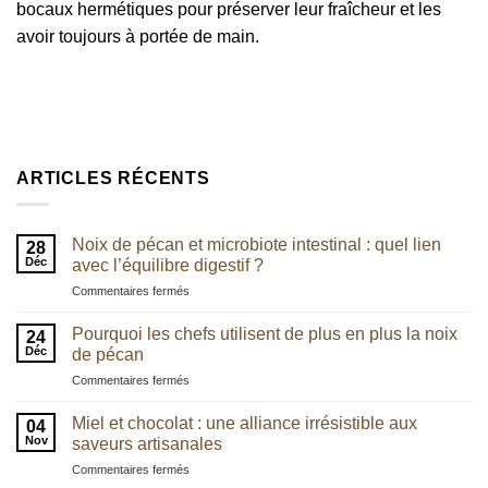
bocaux hermétiques pour préserver leur fraîcheur et les
avoir toujours à portée de main.
ARTICLES RÉCENTS
Noix de pécan et microbiote intestinal : quel lien
28
Déc
avec l’équilibre digestif ?
sur
Commentaires fermés
Noix
de
Pourquoi les chefs utilisent de plus en plus la noix
24
pécan
Déc
de pécan
et
sur
Commentaires fermés
microbiote
Pourquoi
intestinal
les
:
Miel et chocolat : une alliance irrésistible aux
04
chefs
quel
Nov
saveurs artisanales
utilisent
lien
sur
Commentaires fermés
de
avec
Miel