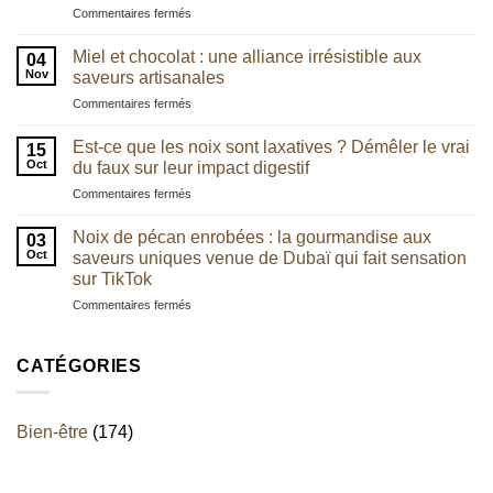
sur
Commentaires fermés
microbiote
Pourquoi
intestinal
les
:
Miel et chocolat : une alliance irrésistible aux
04
chefs
quel
Nov
saveurs artisanales
utilisent
lien
sur
Commentaires fermés
de
avec
Miel
plus
l’équilibre
et
en
Est-ce que les noix sont laxatives ? Démêler le vrai
digestif
15
chocolat
plus
Oct
du faux sur leur impact digestif
?
:
la
sur
Commentaires fermés
une
noix
Est-
alliance
de
ce
irrésistible
Noix de pécan enrobées : la gourmandise aux
pécan
03
que
aux
Oct
saveurs uniques venue de Dubaï qui fait sensation
les
saveurs
sur TikTok
noix
artisanales
sur
Commentaires fermés
sont
Noix
laxatives
de
?
pécan
Démêler
CATÉGORIES
enrobées
le
:
vrai
la
du
Bien-être
(174)
gourmandise
faux
aux
sur
saveurs
leur
uniques
impact