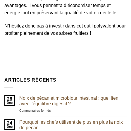
avantages. Il vous permettra d’économiser temps et
énergie tout en préservant la qualité de votre cueillette.
N’hésitez donc pas à investir dans cet outil polyvalent pour
profiter pleinement de vos arbres fruitiers !
ARTICLES RÉCENTS
Noix de pécan et microbiote intestinal : quel lien
28
Déc
avec l’équilibre digestif ?
sur
Commentaires fermés
Noix
de
Pourquoi les chefs utilisent de plus en plus la noix
24
pécan
Déc
de pécan
et