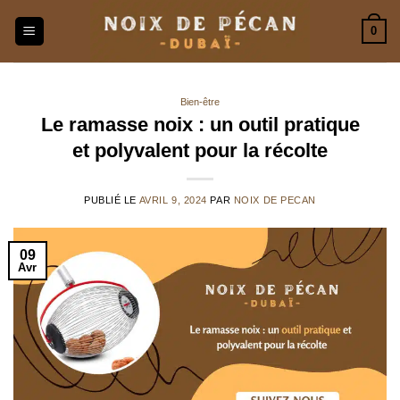
Passer
0
au
contenu
Bien-être
Le ramasse noix : un outil pratique
et polyvalent pour la récolte
PUBLIÉ LE
AVRIL 9, 2024
PAR
NOIX DE PECAN
09
Avr