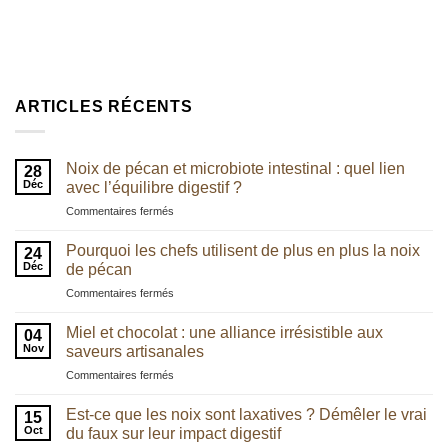
ARTICLES RÉCENTS
Noix de pécan et microbiote intestinal : quel lien
28
Déc
avec l’équilibre digestif ?
sur
Commentaires fermés
Noix
de
Pourquoi les chefs utilisent de plus en plus la noix
24
pécan
Déc
de pécan
et
sur
Commentaires fermés
microbiote
Pourquoi
intestinal
les
:
Miel et chocolat : une alliance irrésistible aux
04
chefs
quel
Nov
saveurs artisanales
utilisent
lien
sur
Commentaires fermés
de
avec
Miel
plus
l’équilibre
et
en
Est-ce que les noix sont laxatives ? Démêler le vrai
digestif
15
chocolat
plus
Oct
du faux sur leur impact digestif
?
:
la