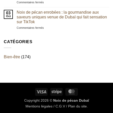
sur
Commentaires fermés
une
noix
Est-
alliance
de
ce
irrésistible
Noix de pécan enrobées : la gourmandise aux
pécan
03
que
aux
Oct
saveurs uniques venue de Dubaï qui fait sensation
les
saveurs
sur TikTok
noix
artisanales
sur
Commentaires fermés
sont
Noix
laxatives
de
?
pécan
Démêler
CATÉGORIES
enrobées
le
:
vrai
la
du
Bien-être
(174)
gourmandise
faux
aux
sur
saveurs
leur
uniques
impact
venue
digestif
de
Dubaï
qui
Visa
Stripe
MasterCard
fait
sensation
Copyright 2026 ©
Noix de pécan Dubaï
sur
TikTok
Mentions légales
/
C.G.V
/
Plan du site
.