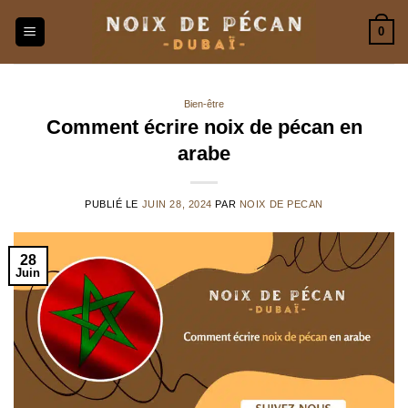
Passer
0
au
contenu
Bien-être
Comment écrire noix de pécan en
arabe
PUBLIÉ LE
JUIN 28, 2024
PAR
NOIX DE PECAN
28
Juin