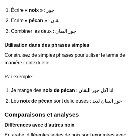
Écrire
« noix »
: جوز
Écrire
« pécan »
: بقان
Combiner les deux : جوز البقان
Utilisation dans des phrases simples
Construisez de simples phrases pour utiliser le terme de
manière contextuelle :
Par exemple :
Je mange des
noix de pécan
: انا اكل جوز البقان
Les
noix de pécan
sont délicieuses : جوز البقان لذيذ
Comparaisons et analyses
Différences avec d’autres noix
En arabe, différentes sortes de noix sont exprimées avec