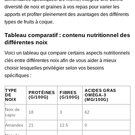
diversité de noix et graines à vos repas pour varier les
apports et profiter pleinement des avantages des différents
types de fruits à coque.
Tableau comparatif : contenu nutritionnel des
différentes noix
Voici un tableau qui compare certains aspects nutritionnels
clés entre différentes noix afin de vous aider à mieux
choisir lesquelles privilégier selon vos besoins
spécifiques :
TYPE
ACIDES GRAS
PROTÉINES
FIBRES
DE
OMÉGA-3
(G/100G)
(G/100G)
NOIX
(MG/100G)
Noix de
18
3
62
cajou
Amandes
21
12.5
0