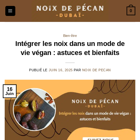
Passer
0
au
contenu
Bien-être
Intégrer les noix dans un mode de
vie végan : astuces et bienfaits
PUBLIÉ LE
JUIN 16, 2025
PAR
NOIX DE PECAN
16
Juin