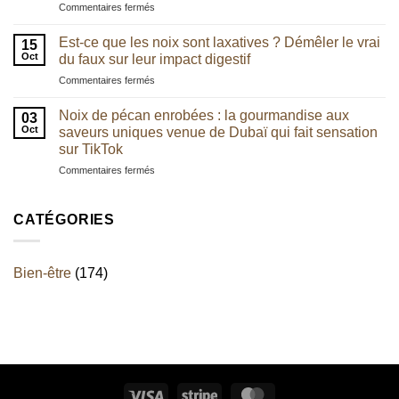
sur
Commentaires fermés
de
avec
Miel
plus
l’équilibre
et
en
Est-ce que les noix sont laxatives ? Démêler le vrai
digestif
15
chocolat
plus
Oct
du faux sur leur impact digestif
?
:
la
sur
Commentaires fermés
une
noix
Est-
alliance
de
ce
irrésistible
Noix de pécan enrobées : la gourmandise aux
pécan
03
que
aux
Oct
saveurs uniques venue de Dubaï qui fait sensation
les
saveurs
sur TikTok
noix
artisanales
sur
Commentaires fermés
sont
Noix
laxatives
de
?
pécan
Démêler
CATÉGORIES
enrobées
le
:
vrai
la
du
Bien-être
(174)
gourmandise
faux
aux
sur
saveurs
leur
uniques
impact
venue
digestif
de
Dubaï
qui
Visa
Stripe
MasterCard
fait