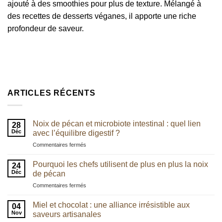
ajouté à des smoothies pour plus de texture. Mélangé à
des recettes de desserts véganes, il apporte une riche
profondeur de saveur.
ARTICLES RÉCENTS
Noix de pécan et microbiote intestinal : quel lien
28
Déc
avec l’équilibre digestif ?
sur
Commentaires fermés
Noix
de
Pourquoi les chefs utilisent de plus en plus la noix
24
pécan
Déc
de pécan
et
sur
Commentaires fermés
microbiote
Pourquoi
intestinal
les
:
Miel et chocolat : une alliance irrésistible aux
04
chefs
quel
Nov
saveurs artisanales
utilisent
lien